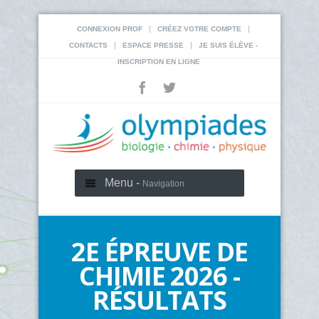
|
|
CONNEXION PROF
CRÉEZ VOTRE COMPTE
|
|
CONTACTS
ESPACE PRESSE
JE SUIS ÉLÈVE -
INSCRIPTION EN LIGNE
Menu -
Navigation
2E ÉPREUVE DE
CHIMIE 2026 -
RÉSULTATS