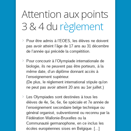
Attention aux points
3 & 4 du
règlement
Pour être admis à l’EOES, les élèves ne doivent
pas avoir atteint l’âge de 17 ans au 31 décembre
de l’année qui précède la compétition.
Pour concourir à l’Olympiade internationale de
biologie, ils ne peuvent pas être porteurs, à la
même date, d’un diplôme donnant accès à
l’enseignement supérieur.
(De plus, le réglement international stipule qu'on
ne peut pas avoir atteint 20 ans au 1er juillet.)
Les Olympiades sont destinées à tous les
élèves de 4
e
, 5
e
, 6
e
, 6
e
spéciale et 7
e
année de
l’enseignement secondaire belge technique ou
général organisé, subventionné ou reconnu par la
Fédération Wallonie-Bruxelles ou la
Communauté germanophone, en ce inclus les
écoles européennes sises en Belgique. [...]