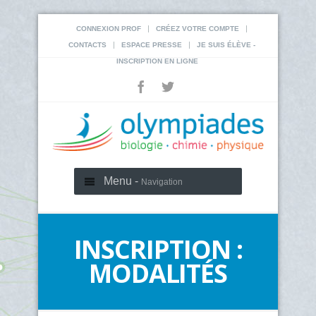
|
|
CONNEXION PROF
CRÉEZ VOTRE COMPTE
|
|
CONTACTS
ESPACE PRESSE
JE SUIS ÉLÈVE -
INSCRIPTION EN LIGNE
Menu -
Navigation
INSCRIPTION :
MODALITÉS