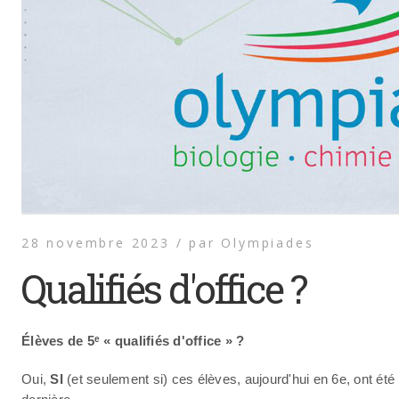
28 novembre 2023 /
par
Olympiades
Qualifiés d'office ?
Élèves de 5ᵉ « qualifiés d'office » ?
Oui,
SI
(et seulement si) ces élèves, aujourd'hui en 6e, ont ét