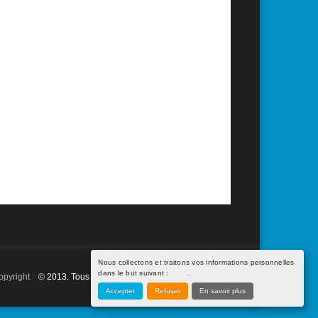
Nous collectons et traitons vos informations personnelles
dans le but suivant :
false
.
opyright
© 2013. Tous droits réservés - Propulsé par
Johana!
Accepter
Refuser
En savoir plus