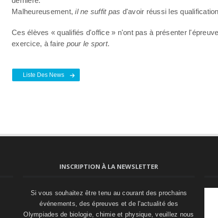
dernière.
Malheureusement,
il ne suffit pas
d'avoir réussi les qualificatio
Ces élèves « qualifiés d'office » n'ont pas à présenter l'épreuve
exercice, à faire
pour le sport
.
Liste Des News
INSCRIPTION À LA NEWSLETTER
Si vous souhaitez être tenu au courant des prochains
événements, des épreuves et de l'actualité des
Olympiades de biologie, chimie et physique, veuillez nous