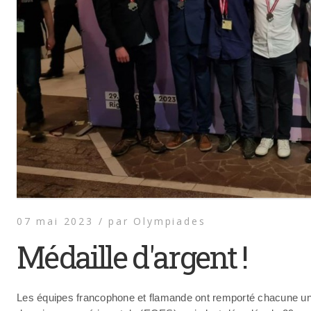
07 mai 2023 /
par
Olympiades
Médaille d'argent !
Les équipes francophone et flamande ont remporté chacune un