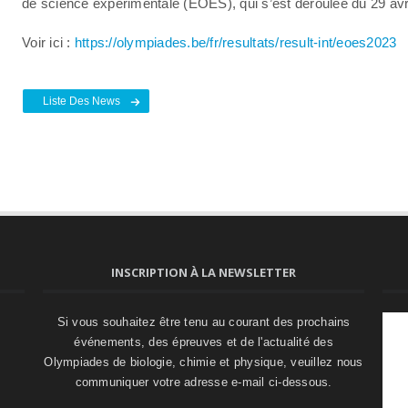
de science expérimentale (EOES), qui s’est déroulée du 29 avri
Voir ici :
https://olympiades.be/fr/resultats/result-int/eoes2023
Liste Des News
INSCRIPTION À LA NEWSLETTER
Si vous souhaitez être tenu au courant des prochains
événements, des épreuves et de l'actualité des
Olympiades de biologie, chimie et physique, veuillez nous
communiquer votre adresse e-mail ci-dessous.